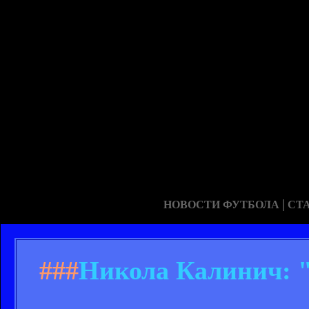
|
НОВОСТИ ФУТБОЛА
СТ
###
Никола Калинич: "