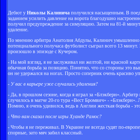
Дебют у
Николы Калинича
получился насыщенным. В поедин
заданием усилить давление на ворота благодушно настроенно
получил предупреждение за симуляцию. Затем на 81-й минут
удаление.
По мнению арбитра Анатолия Абдулы, Калинич умышленно у
потенциального получаса футболист сыграл всего 13 минут.
произошло в эпизоде с Кучером.
- На мой взгляд, я не заслуживал ни желтой, ни красной кар
обычная борьба за позицию. Понятно, что со стороны это выгл
он не удержался на ногах. Просто соперник очень красиво уп
- У вас в карьере уже случались удаления?
- Да, в прошлом сезоне, когда я играл за «Блэкберн». Арбитр
случилось в матче 20-го тура «Вест Бромвич» - «Блэкберн». 
Помню, я очень удивился, ведь в Англии жесткая борьба - эт
- Что вам сказал после игры Хуанде Рамос?
- Чтобы я не переживал. В Украине не всегда судят по-евро
спорные, зато мяч забил классный.