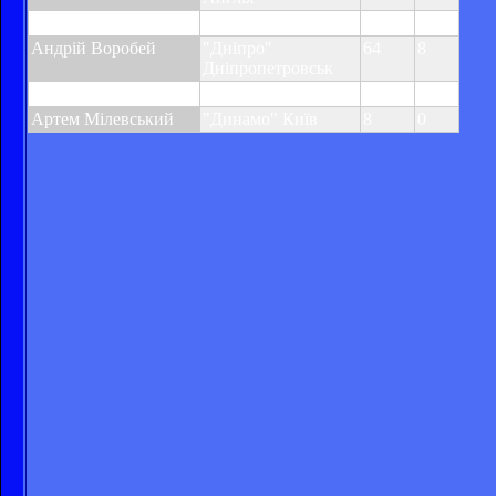
Андрій Воронін
"Ліверпуль", Англія
47
5
Андрій Воробей
"Дніпро"
64
8
Дніпропетровськ
Олександр Гладкий
"Шахтар" Донецьк
3
1
Артем Мілевський
"Динамо" Київ
8
0