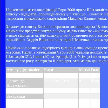
На жовтневі матчі кваліфікації Євро-2008 проти Шотландії т
списку кандидатів, оприлюдненому у п’ятницю, 5 жовтня, не 
запросили московського спартаківця Максима Калиниченка. З
Загалом до списку Блохіна потрапили два воротарі та 18 пол
Найбільше представництво в ньому мають київське «Динамо»
менше відрядить на збір команди, який розпочнеться у вівтор
«англійців» Андрія Вороніна та Андрія Шевченка, а також «
Найближчі поєдинки відбірного турніру наша команда проведе
островів. Наразі в кваліфікації Євро-2008 українці посідають
Шотландія (21), Італія (20) та Франція (19). Утім, усі вони 
наступного року Австрія та Швейцарія, отримають дві найсил
Амплуа, футболіст
Клуб
Матчі
Голи
Воротарі
Олександр
"Динамо" Київ
81
60пр
Шовковський
Андрій Пятов
"Шахтар" Донецьк
1
1пр
Захисники
Володимир
"Шахтар" Донецьк
34
2
Єзерський