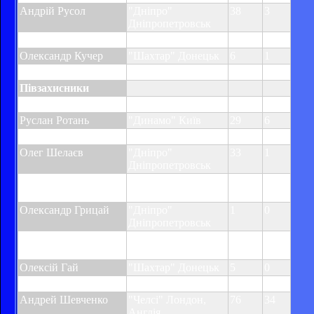
Андрій Русол
"Дніпро"
38
3
Дніпропетровськ
Андрій Несмачний
"Динамо" Київ
62
0
Олександр Кучер
"Шахтар" Донецьк
6
1
Дмитро Чигринський
"Шахтар" Донецьк
4
0
Півзахисники
Олег Гусєв
"Динамо" Київ
41
4
Руслан Ротань
"Динамо" Київ
29
6
Тарас Михалик
"Динамо" Київ
6
0
Олег Шелаєв
"Дніпро"
33
1
Дніпропетровськ
Сергій Назаренко
"Дніпро"
21
3
Дніпропетровськ
Олександр Грицай
"Дніпро"
1
0
Дніпропетровськ
Анатолій Тимощук
"Зеніт" Санкт-
70
1
Петербург, Росія
Олексій Гай
"Шахтар" Донецьк
5
0
Форварди
Андрей Шевченко
"Челсі" Лондон,
76
34
Англія