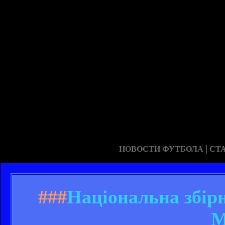
|
НОВОСТИ ФУТБОЛА
СТ
###
Національна збірн
М