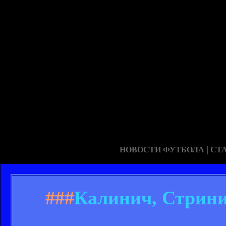
|
НОВОСТИ ФУТБОЛА
СТ
###
Калинич, Стрини