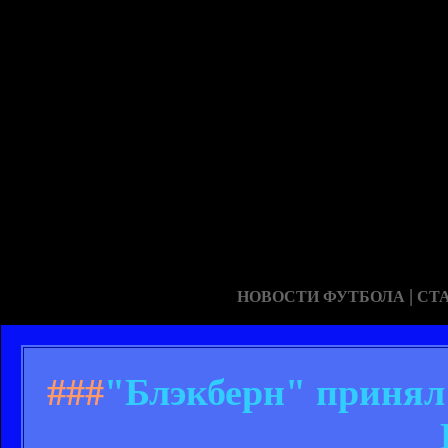
|
НОВОСТИ ФУТБОЛА
СТ
###
"Блэкберн" принял